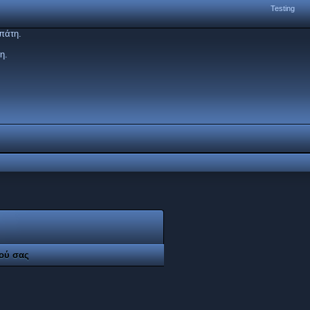
Testing
πάτη.
η.
ού σας