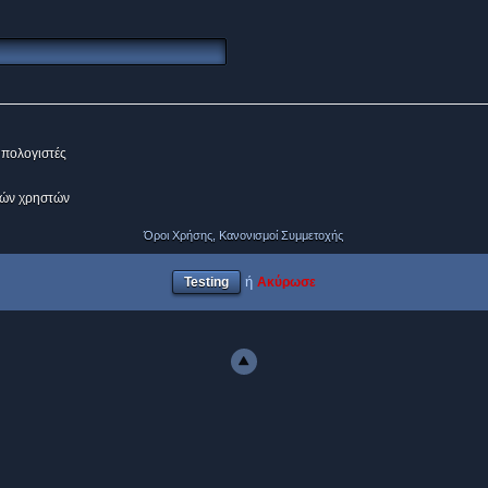
υπολογιστές
γών χρηστών
Όροι Χρήσης, Κανονισμοί Συμμετοχής
ή
Ακύρωσε