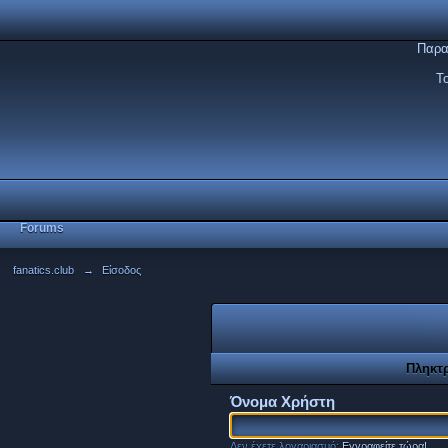
Παρα
Τ
Forums
fanatics.club
→
Είσοδος
Πληκτ
Όνομα Xρήστη
Δεν έχετε λογαριασμό;
Εγγραφείτε τώρα!