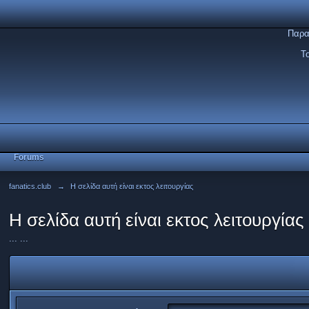
Παρα
Τ
Forums
fanatics.club
→
Η σελίδα αυτή είναι εκτος λειτουργίας
Η σελίδα αυτή είναι εκτος λειτουργίας
... ...