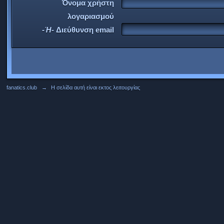
Όνομα χρήστη
λογαριασμού
-Ή-
Διεύθυνση email
fanatics.club
→
Η σελίδα αυτή είναι εκτος λειτουργίας