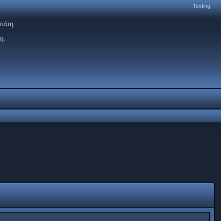
Testing
πάτη.
η.