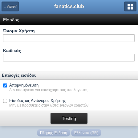
fanatics.club
← Αρχική
Είσοδος
Όνομα Xρήστη
Κωδικός
Επιλογές εισόδου
Απομνημόνευση
Δεν συστήνεται για κοινόχρηστους υπολογιστές
Είσοδος ως Ανώνυμος Χρήστης
Μην με προσθέτεις στην λίστα ενεργών χρηστών
Πλήρης Έκδοση
Ελληνικά (GR)