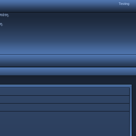
Testing
πάτη.
η.