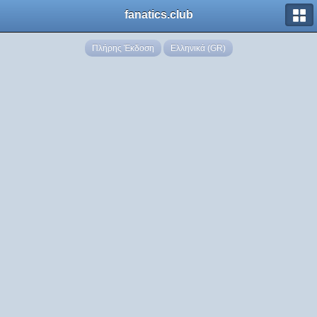
fanatics.club
Πλήρης Έκδοση
Ελληνικά (GR)