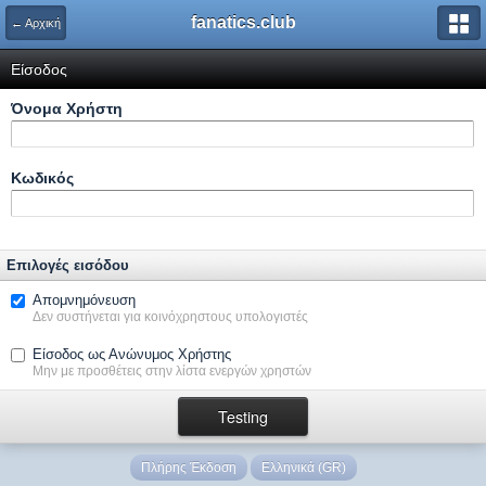
fanatics.club
← Αρχική
Είσοδος
Όνομα Xρήστη
Κωδικός
Επιλογές εισόδου
Απομνημόνευση
Δεν συστήνεται για κοινόχρηστους υπολογιστές
Είσοδος ως Ανώνυμος Χρήστης
Μην με προσθέτεις στην λίστα ενεργών χρηστών
Πλήρης Έκδοση
Ελληνικά (GR)