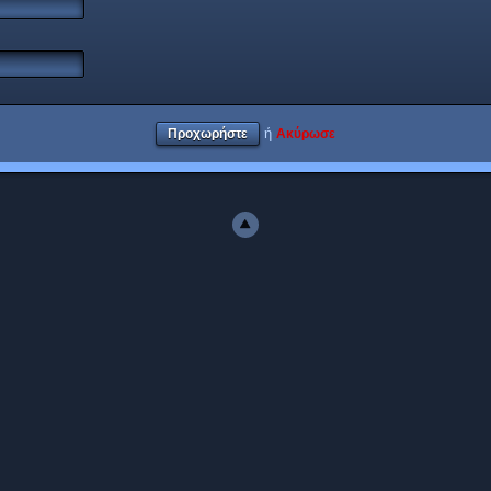
ή
Ακύρωσε