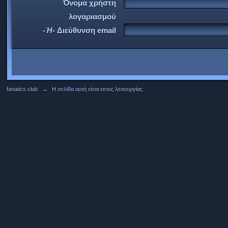
Όνομα χρήστη
λογαριασμού
-Ή-
Διεύθυνση email
fanatics.club
→
Η σελίδα αυτή είναι εκτος λειτουργίας