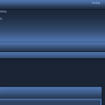
Testing
πάτη.
η.