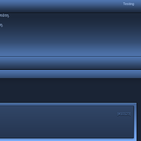
Testing
πάτη.
η.
[#10123]